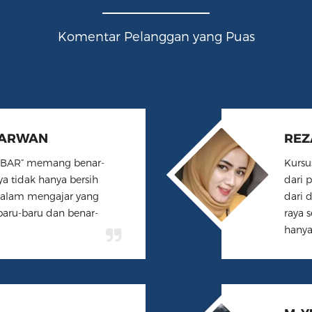
Komentar Pelanggan yang Puas
SARWAN
REZ
KBAR” memang benar-
Kursu
ya tidak hanya bersih
dari p
dalam mengajar yang
dari 
baru-baru dan benar-
raya 
hanya
M. 