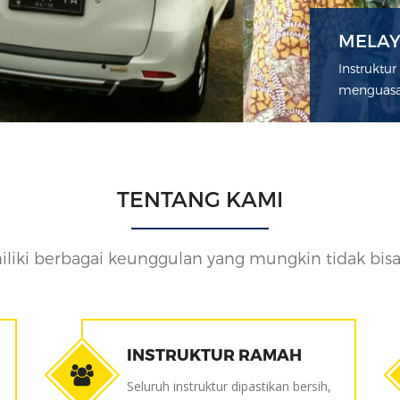
PROFE
KURSU
MELAY
KURSU
INSTR
DRIVI
BEGIN
Merupaka
Instruktu
Sekolah m
Instruktu
memiliki 
menguasai
sampai p
menguasai
Berkendar
TENTANG KAMI
i berbagai keunggulan yang mungkin tidak bisa d
INSTRUKTUR RAMAH
Seluruh instruktur dipastikan bersih,